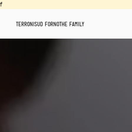
f
Terroni
Sud Forno
The Family